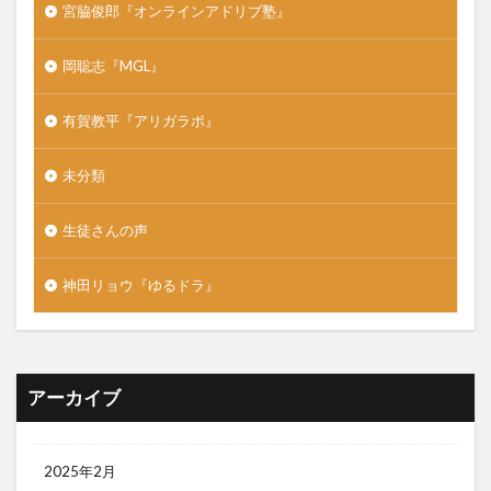
宮脇俊郎『オンラインアドリブ塾』
岡聡志『MGL』
有賀教平『アリガラボ』
未分類
生徒さんの声
神田リョウ『ゆるドラ』
アーカイブ
2025年2月