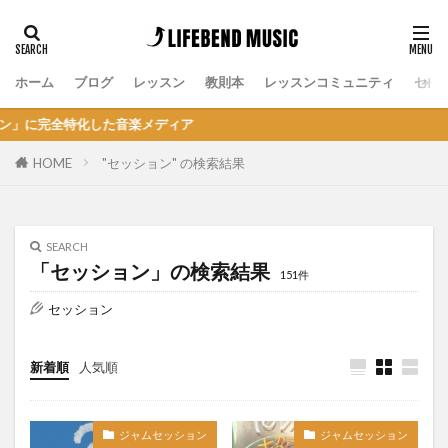
ホーム
ブログ
レッスン
教則本
レッスンコミュニティ
セッ
全特化した音楽メディア
HOME
"セッション" の検索結果
SEARCH
「セッション」の検索結果
151件
セッション
新着順
人気順
ジャムセッション
ジャムセッション