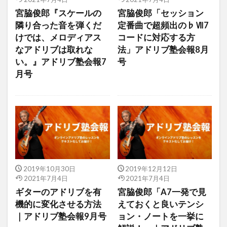
宮脇俊郎『スケールの
宮脇俊郎「セッション
隣り合った音を弾くだ
定番曲で超頻出の♭Ⅶ7
けでは、メロディアス
コードに対応する方
なアドリブは取れな
法」アドリブ塾会報8月
い。』アドリブ塾会報7
号
月号
2019年10月30日
2019年12月12日
2021年7月4日
2021年7月4日
ギターのアドリブを有
宮脇俊郎「A7一発で見
機的に変化させる方法
えておくと良いテンシ
｜アドリブ塾会報9月号
ョン・ノートを一挙に