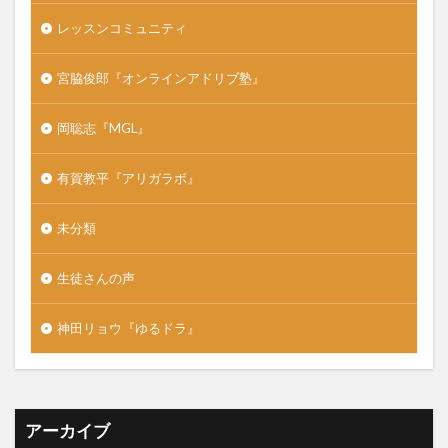
レッスンコミュニティ
宮脇俊郎『オンラインアドリブ塾』
岡聡志『MGL』
有賀教平『アリガラボ』
未分類
生徒さんの声
神田リョウ『ゆるドラ』
アーカイブ