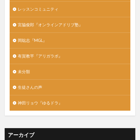
レッスンコミュニティ
宮脇俊郎『オンラインアドリブ塾』
岡聡志『MGL』
有賀教平『アリガラボ』
未分類
生徒さんの声
神田リョウ『ゆるドラ』
アーカイブ