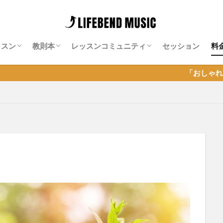
ッスン
教則本
レッスンコミュニティ
セッション
料
師紹介
料レッスン
ッション特化レッスン
ンライン・ギター・サロン
Neo-Soulギター攻略note
Isn’t She Lovely攻略note
ソエジマサロン
有賀教平「アリガラボ」
同道公祐「同道サロン」
岡聡志「MGL」
神田リョウ「神田式ゆるふわドラム塾オ
「おしゃれギター＆セッショ
ンライン」