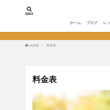
ホーム
ブログ
レ
講
無
セ
オ
料金表
HOME
料金表