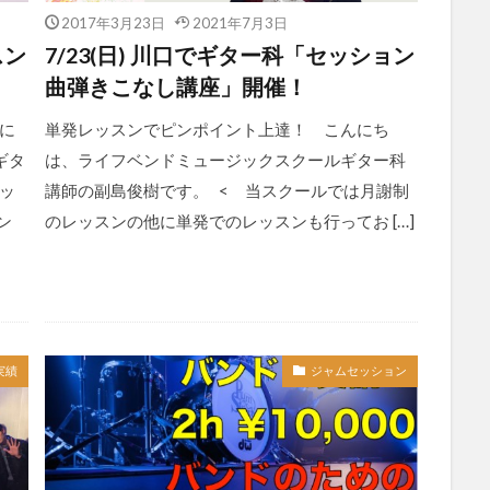
2017年3月23日
2021年7月3日
スン
7/23(日) 川口でギター科「セッション
曲弾きこなし講座」開催！
に
単発レッスンでピンポイント上達！ こんにち
ギタ
は、ライフベンドミュージックスクールギター科
ッ
講師の副島俊樹です。 < 当スクールでは月謝制
ン
のレッスンの他に単発でのレッスンも行ってお […]
実績
ジャムセッション