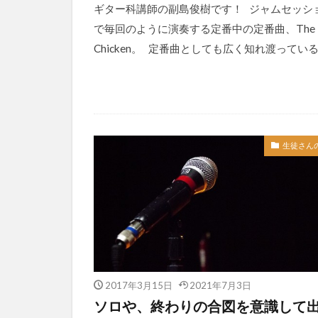
ギター科講師の副島俊樹です！ ジャムセッシ
で毎回のように演奏する定番中の定番曲、The
Chicken。 定番曲としても広く知れ渡っている 
生徒さん
2017年3月15日
2021年7月3日
ソロや、終わりの合図を意識して