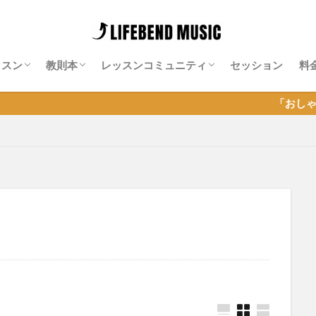
ッスン
教則本
レッスンコミュニティ
セッション
料
師紹介
料レッスン
ッション特化レッスン
ンライン・ギター・サロン
Neo-Soulギター攻略note
Isn’t She Lovely攻略note
ソエジマサロン
有賀教平「アリガラボ」
同道公祐「同道サロン」
岡聡志「MGL」
神田リョウ「神田式ゆるふわドラム塾オ
「おしゃれギター＆セッシ
ンライン」