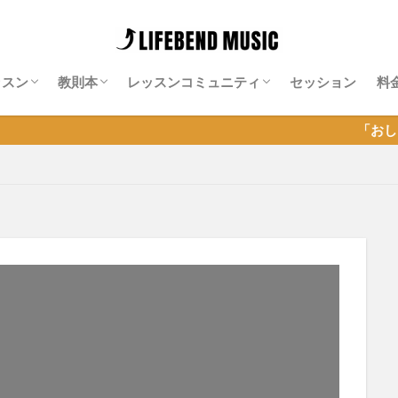
ッスン
教則本
レッスンコミュニティ
セッション
料
師紹介
料レッスン
ッション特化レッスン
ンライン・ギター・サロン
Neo-Soulギター攻略note
Isn’t She Lovely攻略note
ソエジマサロン
有賀教平「アリガラボ」
同道公祐「同道サロン」
岡聡志「MGL」
神田リョウ「神田式ゆるふわドラム塾オ
「おしゃれギター＆セッシ
ンライン」