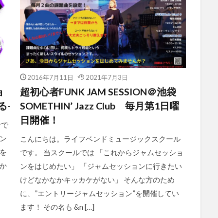
2016年7月11日
2021年7月3日
ョ
超初心者FUNK JAM SESSION＠池袋
る-
SOMETHIN’ Jazz Club 毎月第1日曜
日開催！
音で
ン
こんにちは。ライフベンドミュージックスクール
を
です。 当スクールでは 「これからジャムセッショ
か
ンをはじめたい」 「ジャムセッションに行きたい
けどなかなかキッカケがない」 そんな方のため
に、”エントリージャムセッション”を開催してい
ます！ その名も &n […]