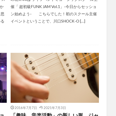
か
催「 超初級FUNK JAM Vol.1」-今日からセッショ
と思
ン始めよう- こちらでした！初のスクール主催
める
イベントということで、川口SHOCK-O […]
2016年7月7日
2021年7月3日
ショ
「趣味 音楽活動」の新しい形、ジャ