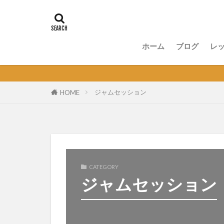
ホーム
ブログ
レ
講
無
セ
オ
ジャムセッション
HOME
CATEGORY
ジャムセッション