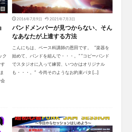
2016年7月9日
2021年7月3日
ョ
バンドメンバーが見つからない、そん
なあなたが上達する方法
こんにちは、ベース科講師の恩田です。 “楽器を
ック
始めて、バンドを組んで・・・。” “コピーバンド
です
でスタジオに入って練習、いつかはオリジナル
ま
も・・・。” 今尚そのようなお約束パタ […]
で会