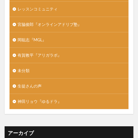
レッスンコミュニティ
宮脇俊郎『オンラインアドリブ塾』
岡聡志『MGL』
有賀教平『アリガラボ』
未分類
生徒さんの声
神田リョウ『ゆるドラ』
アーカイブ