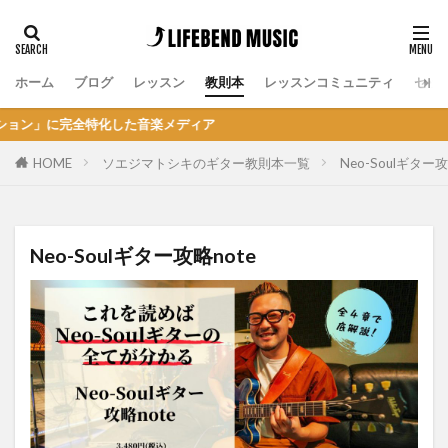
ホーム
ブログ
レッスン
教則本
レッスンコミュニティ
セッ
化した音楽メディア
HOME
ソエジマトシキのギター教則本一覧
Neo-Soulギター攻
Neo-Soulギター攻略note