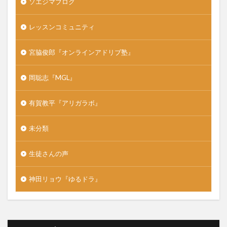
ソエジマブログ
レッスンコミュニティ
宮脇俊郎『オンラインアドリブ塾』
岡聡志『MGL』
有賀教平『アリガラボ』
未分類
生徒さんの声
神田リョウ『ゆるドラ』