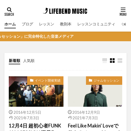
ホーム
ブログ
レッスン
教則本
レッスンコミュニティ
セッ
ョン」に完全特化した音楽メディア
新着順
人気順
イベント開催実績
ジャムセッション
2016年12月5日
2016年12月9日
2021年7月3日
2021年7月3日
12月4日 超初心者FUNK
Feel Like Makin’ Loveで