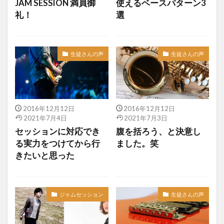
JAM SESSION 満員御
使えるベースパターン3
礼！
選
生徒さんの声
生徒さんの声
2016年12月12日
2016年12月12日
2021年7月4日
2021年7月3日
セッションに対応でき
腹を括ろう、と決意し
る実力をつけてから行
ました。笑
きたいと思った
ジャムセッション
生徒さんの声