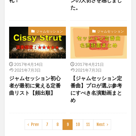
礼！
ンの大切さを感じまし
た。
ジャムセッション
ジャムセッション
2017年4月14日
2017年4月21日
2021年7月3日
2021年7月3日
ジャムセッション初心
【ジャムセッション定
者が最初に覚える定番
番曲】プロが選ぶ参考
曲リスト【頻出順】
にすべき名演動画まと
め
Prev
7
8
9
10
11
Next