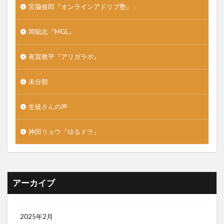
宮脇俊郎『オンラインアドリブ塾』
岡聡志『MGL』
有賀教平『アリガラボ』
未分類
生徒さんの声
神田リョウ『ゆるドラ』
アーカイブ
2025年2月