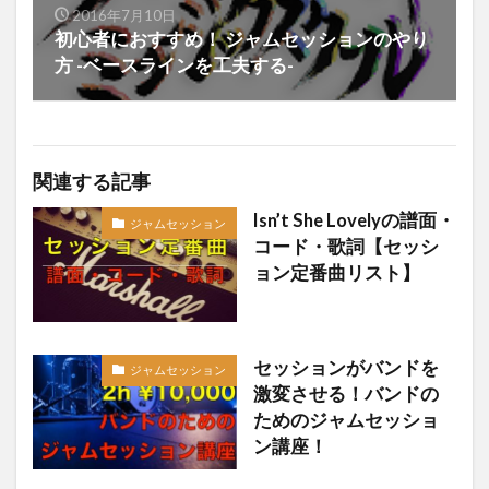
2016年7月10日
初心者におすすめ！ ジャムセッションのやり
方 -ベースラインを工夫する-
関連する記事
Isn’t She Lovelyの譜面・
ジャムセッション
コード・歌詞【セッシ
ョン定番曲リスト】
セッションがバンドを
ジャムセッション
激変させる！バンドの
ためのジャムセッショ
ン講座！