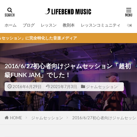
ホーム
ブログ
レッスン
教則本
レッスンコミュニティ
セッ
ン」に完全特化した音楽メディア
2016/6/27初心者向けジャムセッション「超初
級FUNK JAM」でした！
2016年6月29日
2021年7月3日
ジャムセッション
HOME
ジャムセッション
2016/6/27初心者向けジャムセッ