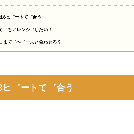
は8ヒ゛ートて゛合う
て゛もアレンシ゛したい！
こまて゛ヘ゛ースと合わせる？
8ヒ゛ートて゛合う