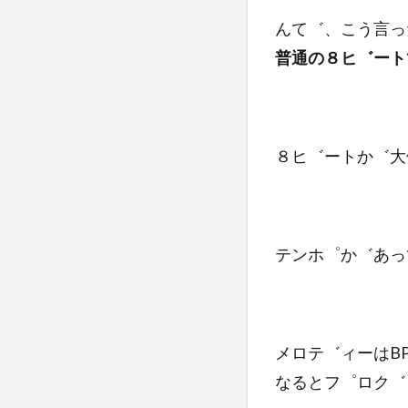
んて゛、こう言っ
普通の８ヒ゛ート
８ヒ゛ートか゛大
テンホ゜か゛あっ
メロテ゛ィーはB
なるとフ゜ロク゛