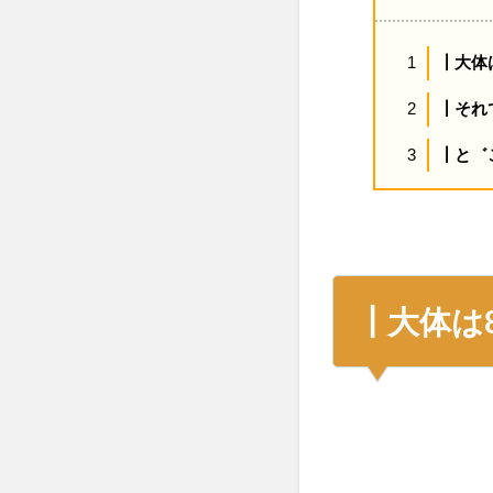
┃大体
1
┃それ
2
┃と゛
3
┃大体は