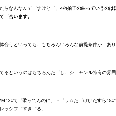
たらなんなんて゛すけと゛、
4/4拍子の曲っていうの
て゛合います。
体合うといっても、もちろんいろんな前提条件か゛あり
てるというのはもちろんた゛し、シ゛ャンル特有の雰囲
PＭ120て゛歌ってんのに、ト゛ラムた゛けひたすら18
レッシフ゛すき゛る。