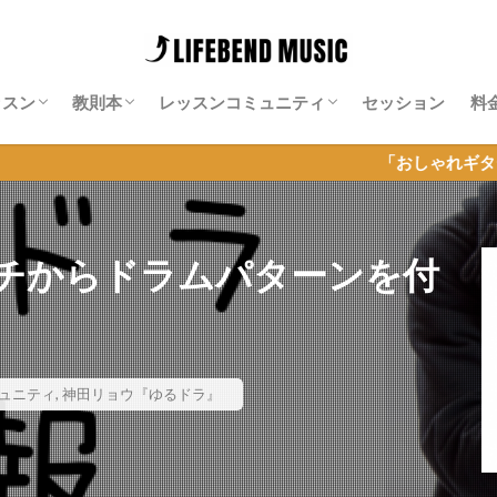
ッスン
教則本
レッスンコミュニティ
セッション
料
師紹介
料レッスン
ッション特化レッスン
ンライン・ギター・サロン
Neo-Soulギター攻略note
Isn’t She Lovely攻略note
ソエジマサロン
有賀教平「アリガラボ」
同道公祐「同道サロン」
岡聡志「MGL」
神田リョウ「神田式ゆるふわドラム塾オ
「おしゃれギター＆セッション
ンライン」
チからドラムパターンを付
ュニティ
,
神田リョウ『ゆるドラ』