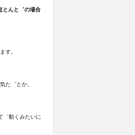
はほとんと゛の場合
ます。
気た゛とか。
0て゛動くみたいに