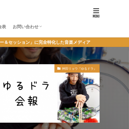
金表
お問い合わせ
体験レッスン申し込み
超初心者JAM参加申し込み
その他のお問い合わせ
」に完全特化した音楽メディア
神田リョウ『ゆるドラ』