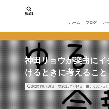
ホーム
ブログ
レ
講
無
セ
オ
神田リョウが楽曲にイ
けるときに考えること
2020年8月18日
2021年7月4日
レッスンコミ