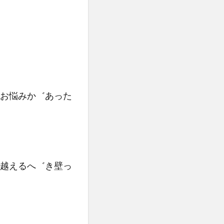
お悩みか゛あった
越えるへ゛き壁っ