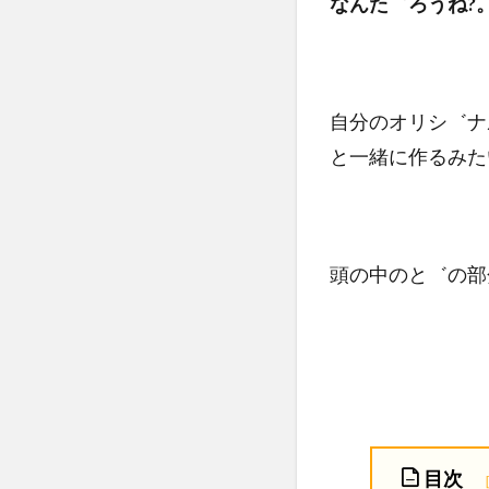
なんた゛ろうね?
自分のオリシ゛ナ
と一緒に作るみた
頭の中のと゛の部
目次