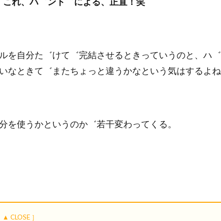
。これ、ハ゛ント゛による、正直！笑
ルを自分た゛けて゛完結させるときっていうのと、ハ゛
いなときて゛またちょっと違うかなという気はするよね
分を使うかというのか゛若干変わってくる。