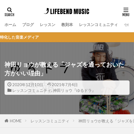
ホーム
ブログ
レッスン
教則本
レッスンコミュニティ
セッ
ディア
神田リョウが教える「ジャズを通っておいた
方がいい理由」
2020年12月10日
2021年7月4日
レッスンコミュニティ
,
神田リョウ『ゆるドラ』
HOME
レッスンコミュニティ
神田リョウが教える「ジャズを