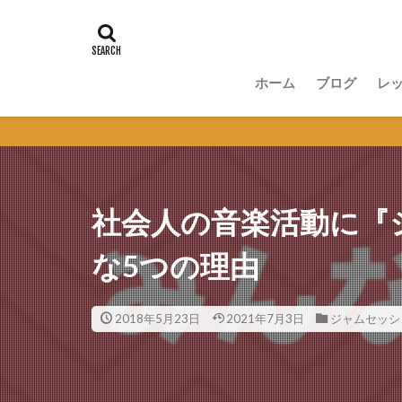
ホーム
ブログ
レ
講
無
セ
オ
社会人の音楽活動に『
な5つの理由
2018年5月23日
2021年7月3日
ジャムセッシ