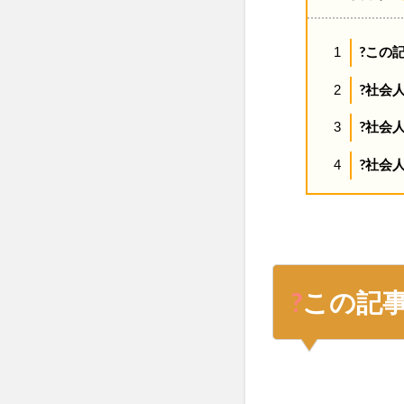
?この
1
?社会
2
?社会
3
?社会
4
?
この記