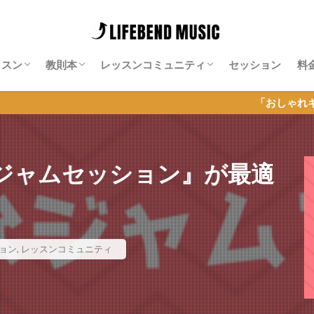
ッスン
教則本
レッスンコミュニティ
セッション
料
師紹介
料レッスン
ッション特化レッスン
ンライン・ギター・サロン
Neo-Soulギター攻略note
Isn’t She Lovely攻略note
ソエジマサロン
有賀教平「アリガラボ」
同道公祐「同道サロン」
岡聡志「MGL」
神田リョウ「神田式ゆるふわドラム塾オ
「おしゃれギター＆セッション
ンライン」
ジャムセッション』が最適
ョン
,
レッスンコミュニティ