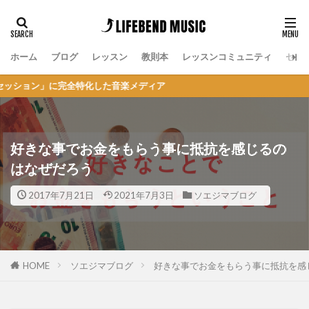
ホーム
ブログ
レッスン
教則本
レッスンコミュニティ
セッ
に完全特化した音楽メディア
好きな事でお金をもらう事に抵抗を感じるの
はなぜだろう
2017年7月21日
2021年7月3日
ソエジマブログ
HOME
ソエジマブログ
好きな事でお金をもらう事に抵抗を感