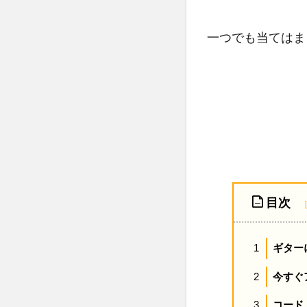
一つでも当てはま
目次
ギター
1
今すぐ
2
コード
3