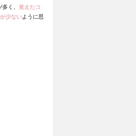
が多く、
覚えたコ
が少ない
ように思