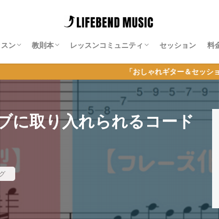
ッスン
教則本
レッスンコミュニティ
セッション
料
師紹介
料レッスン
ッション特化レッスン
ンライン・ギター・サロン
Neo-Soulギター攻略note
Isn’t She Lovely攻略note
ソエジマサロン
有賀教平「アリガラボ」
同道公祐「同道サロン」
岡聡志「MGL」
神田リョウ「神田式ゆるふわドラム塾オ
「おしゃれギター＆セッション」に完
ンライン」
ブに取り入れられるコード
グ