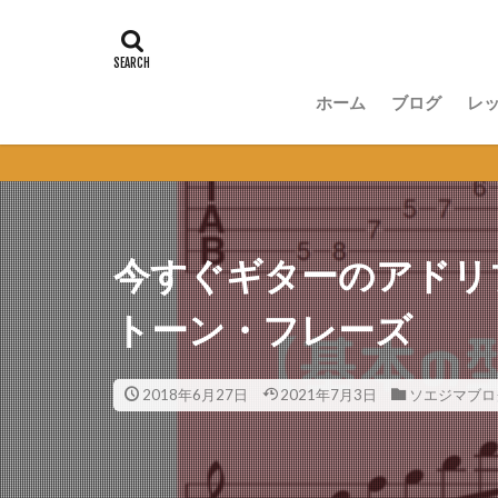
ホーム
ブログ
レ
講
無
セ
オ
今すぐギターのアドリ
トーン・フレーズ
2018年6月27日
2021年7月3日
ソエジマブロ