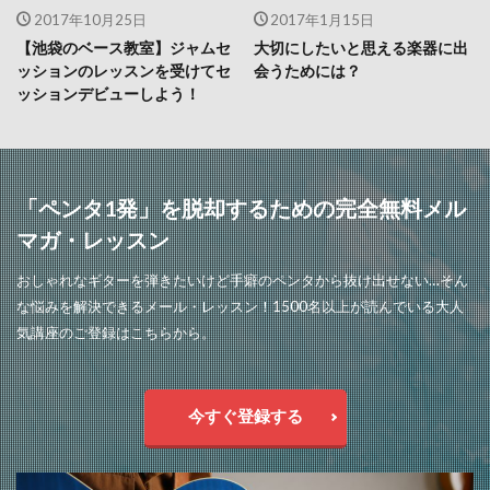
2017年10月25日
2017年1月15日
【池袋のベース教室】ジャムセ
大切にしたいと思える楽器に出
ッションのレッスンを受けてセ
会うためには？
ッションデビューしよう！
「ペンタ1発」を脱却するための完全無料メル
マガ・レッスン
おしゃれなギターを弾きたいけど手癖のペンタから抜け出せない…そん
な悩みを解決できるメール・レッスン！1500名以上が読んでいる大人
気講座のご登録はこちらから。
今すぐ登録する