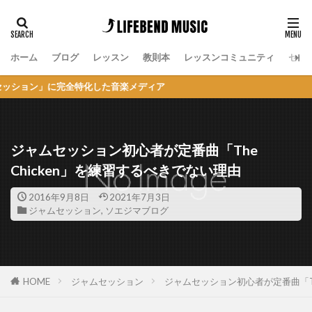
ホーム
ブログ
レッスン
教則本
レッスンコミュニティ
セッ
特化した音楽メディア
ジャムセッション初心者が定番曲「The
Chicken」を練習するべきでない理由
2016年9月8日
2021年7月3日
ジャムセッション
,
ソエジマブログ
HOME
ジャムセッション
ジャムセッション初心者が定番曲「Th