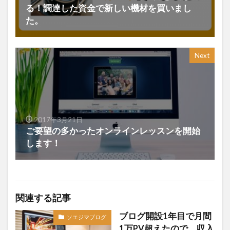
る！調達した資金で新しい機材を買いまし
た。
Next
2017年3月21日
ご要望の多かったオンラインレッスンを開始
します！
関連する記事
ブログ開設1年目で月間
ソエジマブログ
1万PV超えたので、収入