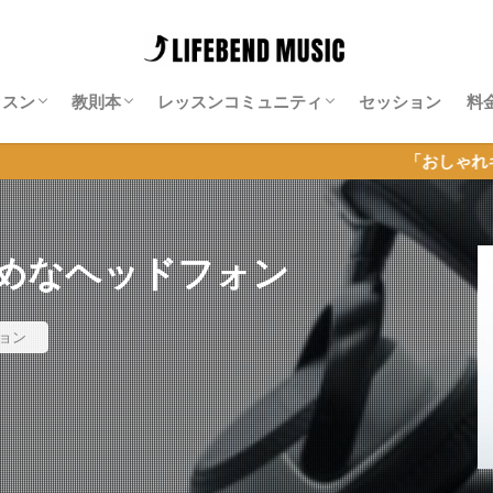
ッスン
教則本
レッスンコミュニティ
セッション
料
師紹介
料レッスン
ッション特化レッスン
ンライン・ギター・サロン
Neo-Soulギター攻略note
Isn’t She Lovely攻略note
ソエジマサロン
有賀教平「アリガラボ」
同道公祐「同道サロン」
岡聡志「MGL」
神田リョウ「神田式ゆるふわドラム塾オ
「おしゃれギター＆セッシ
ンライン」
めなヘッドフォン
ョン