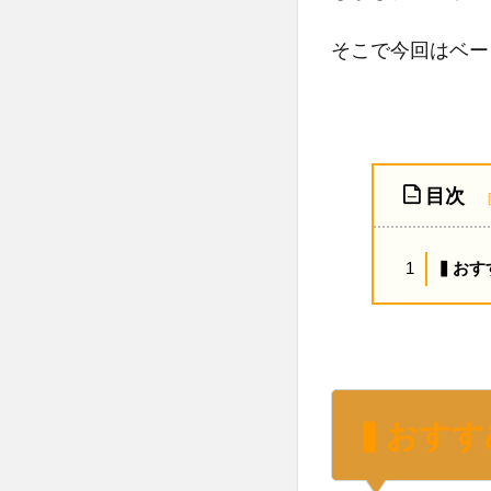
そこで今回はベー
目次
▍おす
1
▍おすす