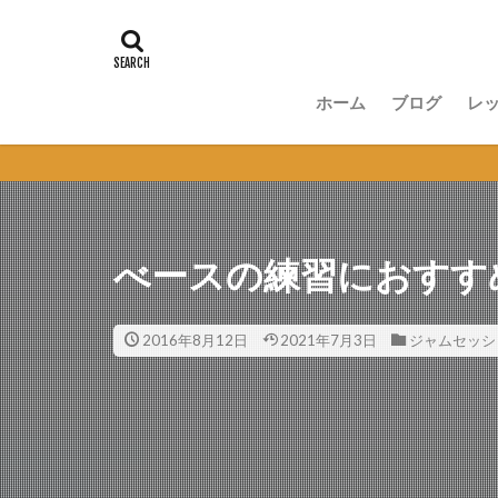
ホーム
ブログ
レ
講
無
セ
オ
べースの練習におすす
2016年8月12日
2021年7月3日
ジャムセッシ