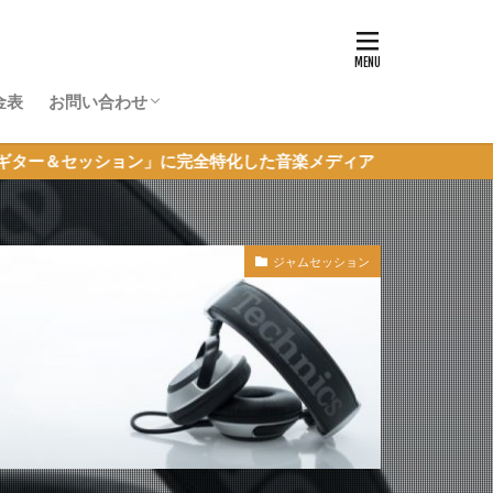
金表
お問い合わせ
体験レッスン申し込み
超初心者JAM参加申し込み
その他のお問い合わせ
ョン」に完全特化した音楽メディア
ジャムセッション