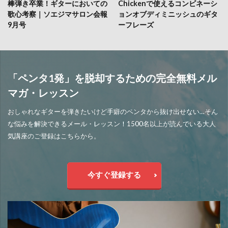
棒弾き卒業！ギターにおいての
Chickenで使えるコンビネーシ
歌心考察｜ソエジマサロン会報
ョンオブディミニッシュのギタ
9月号
ーフレーズ
「ペンタ1発」を脱却するための完全無料メル
マガ・レッスン
おしゃれなギターを弾きたいけど手癖のペンタから抜け出せない…そん
な悩みを解決できるメール・レッスン！1500名以上が読んでいる大人
気講座のご登録はこちらから。
今すぐ登録する