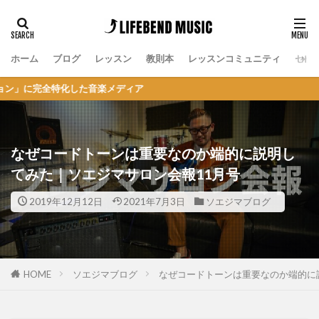
ホーム
ブログ
レッスン
教則本
レッスンコミュニティ
セッ
特化した音楽メディア
なぜコードトーンは重要なのか端的に説明し
てみた｜ソエジマサロン会報11月号
2019年12月12日
2021年7月3日
ソエジマブログ
HOME
ソエジマブログ
なぜコードトーンは重要なのか端的に