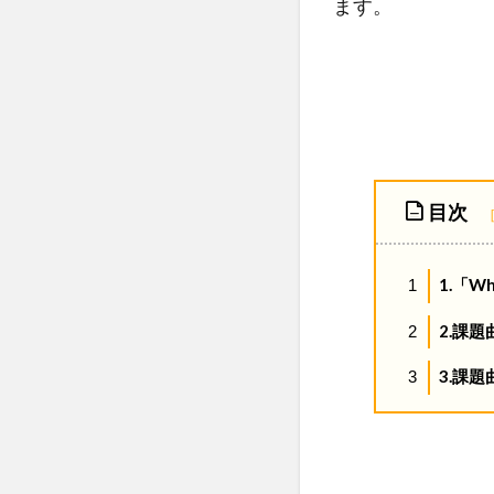
ます。
目次
1.「W
1
2.課
2
3.課
3