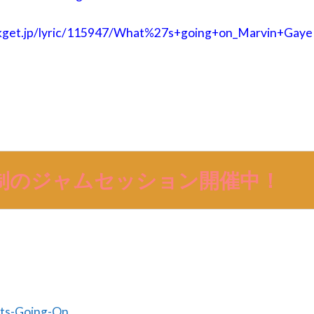
kget.jp/lyric/115947/What%27s+going+on_Marvin+Gaye
曲制のジャムセッション開催中！
ts-Going-On