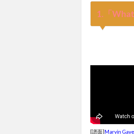
1.「Wha
[譜面]
Marvin Gaye