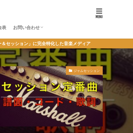
金表
お問い合わせ
体験レッスン申し込み
超初心者JAM参加申し込み
その他のお問い合わせ
完全特化した音楽メディア
ジャムセッション