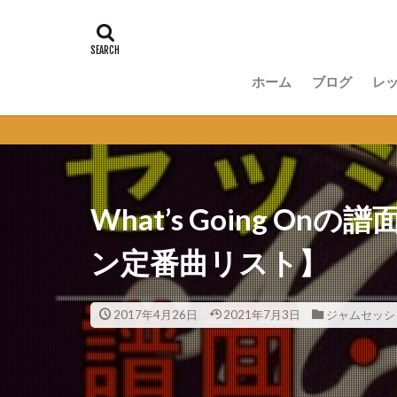
ホーム
ブログ
レ
講
無
セ
オ
What’s Going 
ン定番曲リスト】
2017年4月26日
2021年7月3日
ジャムセッシ