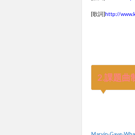
[歌詞]
http://www.
2.課題
Marvin-Gaye-Wha