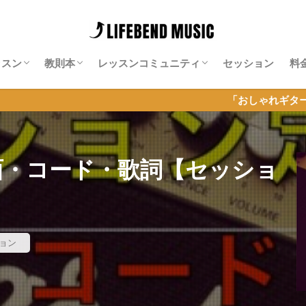
ッスン
教則本
レッスンコミュニティ
セッション
料
師紹介
料レッスン
ッション特化レッスン
ンライン・ギター・サロン
Neo-Soulギター攻略note
Isn’t She Lovely攻略note
ソエジマサロン
有賀教平「アリガラボ」
同道公祐「同道サロン」
岡聡志「MGL」
神田リョウ「神田式ゆるふわドラム塾オ
「おしゃれギター＆セッション」に
ンライン」
Onの譜面・コード・歌詞【セッショ
ョン