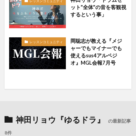
神田リョウ「ドラムセ
レッスンコミュニティ
ット”全体”の音を客観視
するという事」
岡聡志が教える『メジ
レッスンコミュニティ
ャーでもマイナーでも
使えるsus4アルペジ
オ』MGL会報7月号
神田リョウ『ゆるドラ』
の最新記事
8件