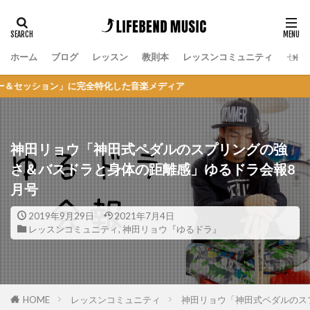
ホーム
ブログ
レッスン
教則本
レッスンコミュニティ
セッ
ン」に完全特化した音楽メディア
神田リョウ「神田式ペダルのスプリングの強
さ＆バスドラと身体の距離感」ゆるドラ会報8
月号
2019年9月29日
2021年7月4日
レッスンコミュニティ
,
神田リョウ『ゆるドラ』
HOME
レッスンコミュニティ
神田リョウ「神田式ペダルのス