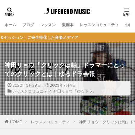
ホーム
ブログ
レッスン
教則本
レッスンコミュニティ
セッ
ン」に完全特化した音楽メディア
神田リョウ「クリックは軸」ドラマーにとっ
てのクリックとは｜ゆるドラ会報
2020年1月29日
2021年7月4日
レッスンコミュニティ
,
神田リョウ『ゆるドラ』
HOME
レッスンコミュニティ
神田リョウ「クリックは軸」