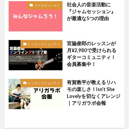
社会人の音楽活動に
ジャムセッション
『ジャムセッション』
が最適な5つの理由
宮脇俊郎のレッスンが
レッスンコミュニティ
月¥2,980で受けられる
ギターコミュニティ！
会員募集中！
有賀教平が教えるリハ
レッスンコミュニティ
モの楽しさ！Isn’t She
Lovelyを切なくアレンジ
｜アリガラボ会報