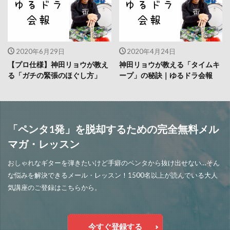
2020年6月29日
2020年4月24日
【プロ仕様】神田リョウが教え
神田リョウが教える「タイムキ
る「ガチの緊張のほぐし方」
ープ」の秘訣｜ゆるドラ会報
「ペンタ1発」を脱却するための完全無料メル
マガ・レッスン
おしゃれなギターを弾きたいけど手癖のペンタから抜け出せない…そん
な悩みを解決できるメール・レッスン！1500名以上が読んでいる大人
気講座のご登録はこちらから。
今すぐ登録する