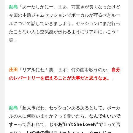
副島
「あーたしかにー。まあ、前置きが長くなったけど
今回の本題ジャムセッションでボーカルが守るべきルー
ルについて話していきましょう。セッションにまだ行っ
たことない人も空気感が伝わるようにリアルにいこう！
笑」
庄田
「リアルにね！笑 まず、何の曲を歌うのか、
自分
のレパートリーを伝えることが大事だと思うなぁ。
」
副島
「超大事だわ。セッションあるあるとして、ボーカ
ルの人に何歌いますか？って聞いたら、
なんでもいいで
す～
って言われて、
じゃあ”Isn’t She Lovely”で！
って言
ったら、
いやその曲はちょっと・・・。うーんじゃ