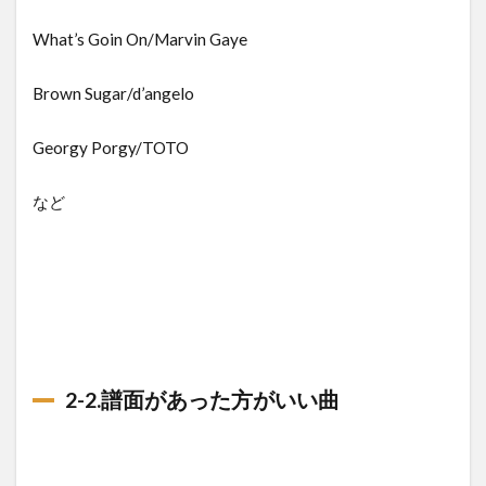
What’s Goin On/Marvin Gaye
Brown Sugar/d’angelo
Georgy Porgy/TOTO
など
2-2.譜面があった方がいい曲