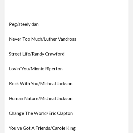
Peg/steely dan
Never Too Much/Luther Vandross
Street Life/Randy Crawford
Lovin’ You/Minnie Riperton
Rock With You/Micheal Jackson
Human Nature/Micheal Jackson
Change The World/Eric Clapton
You’ve Got A Friends/Carole King