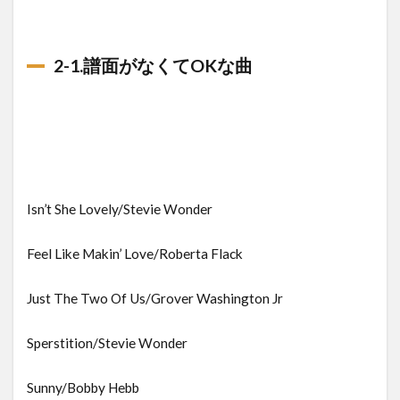
2-1.譜面がなくてOKな曲
Isn’t She Lovely/Stevie Wonder
Feel Like Makin’ Love/Roberta Flack
Just The Two Of Us/Grover Washington Jr
Sperstition/Stevie Wonder
Sunny/Bobby Hebb