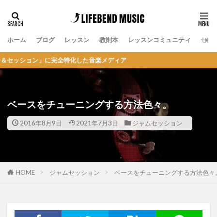
ホーム
ブログ
レッスン
教則本
レッスンコミュニティ
セッ
ョン」に完全特化した音楽メディア
ベースをチューニングする方法色々。
2016年8月9日
2021年7月3日
ジャムセッション
HOME
ジャムセッション
ベースをチューニングする方法色々