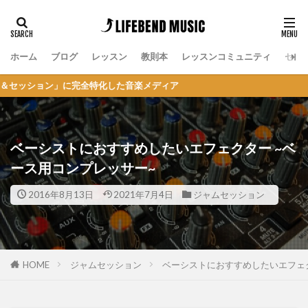
ホーム
ブログ
レッスン
教則本
レッスンコミュニティ
セッ
ン」に完全特化した音楽メディア
ベーシストにおすすめしたいエフェクター ~ベ
ース用コンプレッサー~
2016年8月13日
2021年7月4日
ジャムセッション
HOME
ジャムセッション
ベーシストにおすすめしたいエフェク