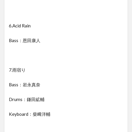
6.Acid Rain
Bass：恩田康人
7.雨宿り
Bass：岩永真奈
Drums：鎌田絋輔
Keyboard：柴﨑洋輔