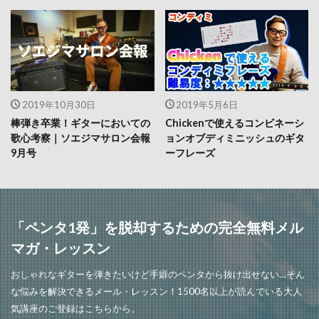
2019年10月30日
2019年5月6日
棒弾き卒業！ギターにおいての
Chickenで使えるコンビネーシ
歌心考察｜ソエジマサロン会報
ョンオブディミニッシュのギタ
9月号
ーフレーズ
「ペンタ1発」を脱却するための完全無料メル
マガ・レッスン
おしゃれなギターを弾きたいけど手癖のペンタから抜け出せない…そん
な悩みを解決できるメール・レッスン！1500名以上が読んでいる大人
気講座のご登録はこちらから。