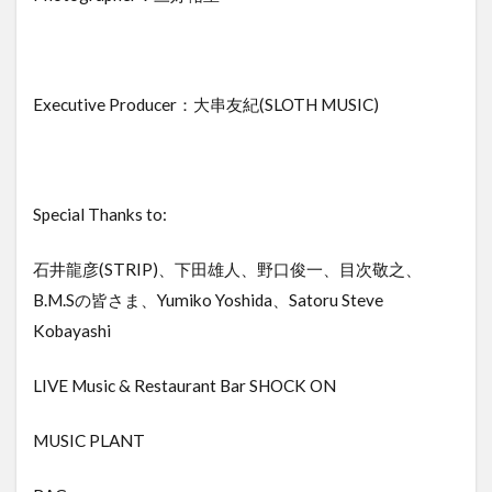
Executive Producer：大串友紀(SLOTH MUSIC)
Special Thanks to:
石井龍彦(STRIP)、下田雄人、野口俊一、目次敬之、
B.M.Sの皆さま、Yumiko Yoshida、Satoru Steve
Kobayashi
LIVE Music & Restaurant Bar SHOCK ON
MUSIC PLANT