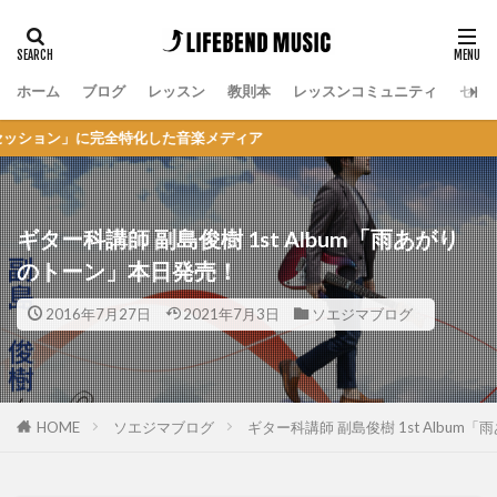
ホーム
ブログ
レッスン
教則本
レッスンコミュニティ
セッ
完全特化した音楽メディア
ギター科講師 副島俊樹 1st Album「雨あがり
のトーン」本日発売！
2016年7月27日
2021年7月3日
ソエジマブログ
HOME
ソエジマブログ
ギター科講師 副島俊樹 1st Albu