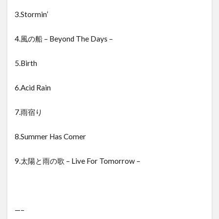
3.Stormin’
4.風の船 – Beyond The Days –
5.Birth
6.Acid Rain
7.雨宿り
8.Summer Has Comer
9.太陽と雨の歌 – Live For Tomorrow –
—–