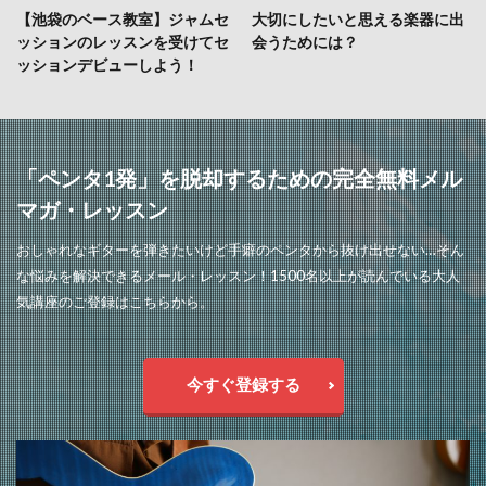
【池袋のベース教室】ジャムセ
大切にしたいと思える楽器に出
ッションのレッスンを受けてセ
会うためには？
ッションデビューしよう！
「ペンタ1発」を脱却するための完全無料メル
マガ・レッスン
おしゃれなギターを弾きたいけど手癖のペンタから抜け出せない…そん
な悩みを解決できるメール・レッスン！1500名以上が読んでいる大人
気講座のご登録はこちらから。
今すぐ登録する