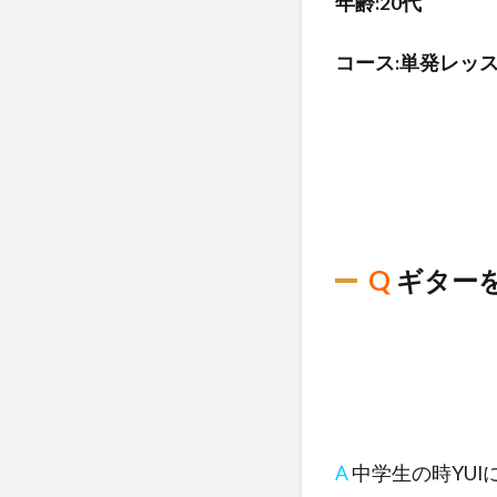
年齢:20代
コース:単発レッ
Q
ギター
A
​中学生の時Y