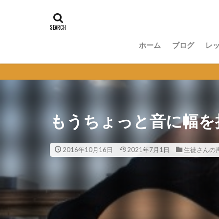
ホーム
ブログ
レ
講
無
セ
オ
もうちょっと音に幅を
2016年10月16日
2021年7月1日
生徒さんの