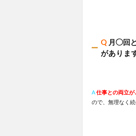
Q
​月◯回
がありま
A
仕事との両立が
ので、無理なく続