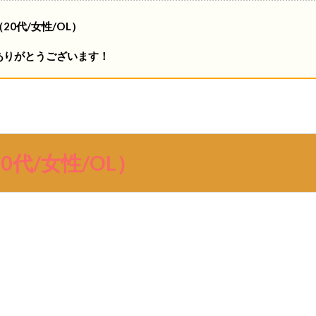
20代/女性/OL）
ありがとうございます！
0代/女性/OL）