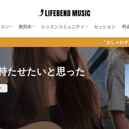
ッスン
教則本
レッスンコミュニティ
セッション
料
師紹介
料レッスン
ッション特化レッスン
ンライン・ギター・サロン
Neo-Soulギター攻略note
Isn’t She Lovely攻略note
ソエジマサロン
有賀教平「アリガラボ」
同道公祐「同道サロン」
岡聡志「MGL」
神田リョウ「神田式ゆるふわドラム塾オ
「おしゃれギター＆セッション
ンライン」
持たせたいと思った
声