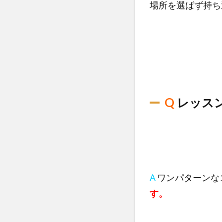
場所を選ばず持ち
Q
​レッス
A
​ワンパターン
す。